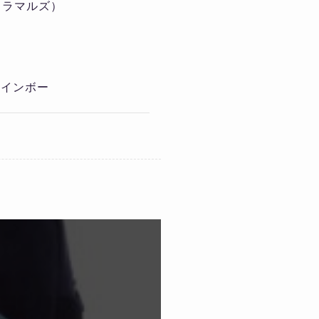
アドラマルズ）
d
レインボー