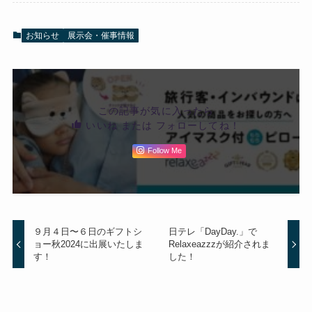
お知らせ
展示会・催事情報
この記事が気に入ったら
いいね または フォローしてね！
Follow Me
９月４日〜６日のギフトシ
日テレ「DayDay.」で
ョー秋2024に出展いたしま
Relaxeazzzが紹介されま
す！
した！